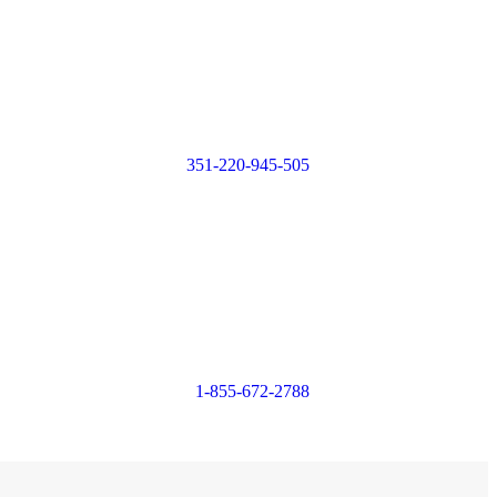
Login or
Register
351-220-945-505
Login or
Register
1-855-672-2788