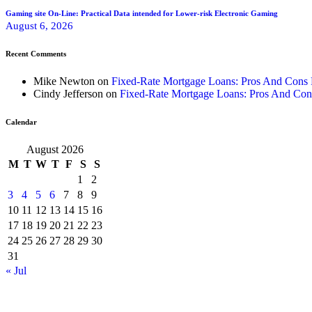
Gaming site On-Line: Practical Data intended for Lower-risk Electronic Gaming
August 6, 2026
Recent Comments
Mike Newton
on
Fixed-Rate Mortgage Loans: Pros And Cons
Cindy Jefferson
on
Fixed-Rate Mortgage Loans: Pros And Con
Calendar
August 2026
M
T
W
T
F
S
S
1
2
3
4
5
6
7
8
9
10
11
12
13
14
15
16
17
18
19
20
21
22
23
24
25
26
27
28
29
30
31
« Jul