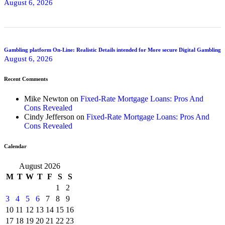
August 6, 2026
Gambling platform On-Line: Realistic Details intended for More secure Digital Gambling
August 6, 2026
Recent Comments
Mike Newton
on
Fixed-Rate Mortgage Loans: Pros And
Cons Revealed
Cindy Jefferson
on
Fixed-Rate Mortgage Loans: Pros And
Cons Revealed
Calendar
August 2026
M
T
W
T
F
S
S
1
2
3
4
5
6
7
8
9
10
11
12
13
14
15
16
17
18
19
20
21
22
23