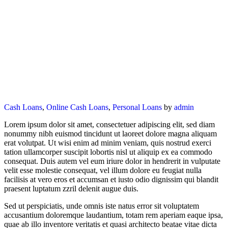
Cash Loans
,
Online Cash Loans
,
Personal Loans
by
admin
Lorem ipsum dolor sit amet, consectetuer adipiscing elit, sed diam
nonummy nibh euismod tincidunt ut laoreet dolore magna aliquam
erat volutpat. Ut wisi enim ad minim veniam, quis nostrud exerci
tation ullamcorper suscipit lobortis nisl ut aliquip ex ea commodo
consequat. Duis autem vel eum iriure dolor in hendrerit in vulputate
velit esse molestie consequat, vel illum dolore eu feugiat nulla
facilisis at vero eros et accumsan et iusto odio dignissim qui blandit
praesent luptatum zzril delenit augue duis.
Sed ut perspiciatis, unde omnis iste natus error sit voluptatem
accusantium doloremque laudantium, totam rem aperiam eaque ipsa,
quae ab illo inventore veritatis et quasi architecto beatae vitae dicta