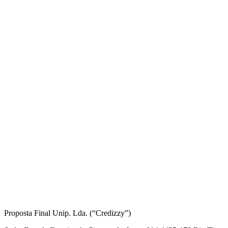
Informações Legais
Proposta Final Unip. Lda. (“Credizzy”)