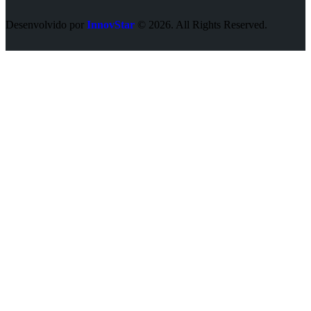
Desenvolvido por
InnovStar
© 2026. All Rights Reserved.