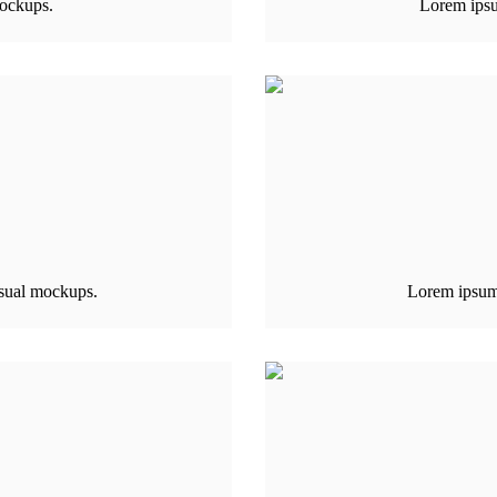
ockups.
Lorem ipsu
sual mockups.
Lorem ipsum