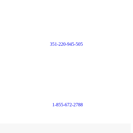
Login or
Register
351-220-945-505
Login or
Register
1-855-672-2788