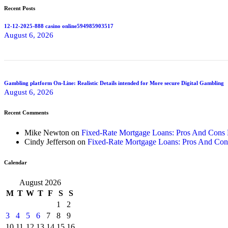
Recent Posts
12-12-2025-888 casino online594985903517
August 6, 2026
Gambling platform On-Line: Realistic Details intended for More secure Digital Gambling
August 6, 2026
Recent Comments
Mike Newton
on
Fixed-Rate Mortgage Loans: Pros And Cons
Cindy Jefferson
on
Fixed-Rate Mortgage Loans: Pros And Con
Calendar
August 2026
M
T
W
T
F
S
S
1
2
3
4
5
6
7
8
9
10
11
12
13
14
15
16