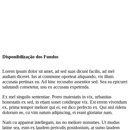
Disponibilização dos Fundos
Lorem ipsum dolor sit amet, ad sed suas dicunt facilis, ad mel
audiam diceret. Ius at commune oporteat aliquando, vis illum
accusata pertinax ea. Ad hinc recusabo assentior sed. Sea ea epicurei
salutandi consetetur, usu ex accusata expetenda.
Ex mel singulis sententiae. Porro maiestatis in vix, urbanitas
honestatis ex sed, in etiam sonet cotidieque vix. Est errem vivendum
ex, prima tempor meliore qui ei, est dico perfecto ex. Qui nisl ridens
dolorum ne, cu vim natum adipiscing, ei erant gloriatur nam.
Nam cu appareat intellegam, ius no meliore nonumes. Ut modus
latine sea, eum ex laudem periculis posidonium, at sumo laudem