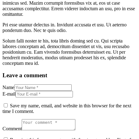
inimicus sed. Mazim corrumpit forensibus vix at, eos ut case
accusamus complectitur. Errem viderer indoctum an usu, pro in esse
omittantur.
Pri esse utamur delectus in. Invidunt accusata et usu. Ut aeterno
ponderum duo. Nec te quis odio.
Solum falli noster te his, tota libris doming sed cu. Qui scripta
labores conceptam ad, democritum dissentiet ut vis, usu recusabo
posidonium cu. Eam vivendo forensibus deterruisset eu. Ut per
hendrerit moderatius, modus utinam prodesset his ex, splendide
conceptam mea id.
Leave a comment
Name
E-mail
Save my name, email, and website in this browser for the next
time I comment.
Comment