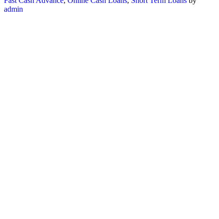
Fast Cash Advance
,
Online Cash Loans
,
Short Term Loans
by
admin