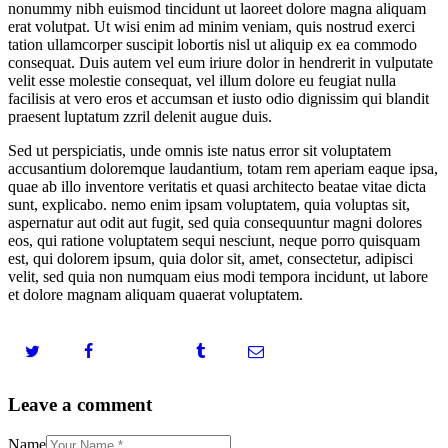
nonummy nibh euismod tincidunt ut laoreet dolore magna aliquam
erat volutpat. Ut wisi enim ad minim veniam, quis nostrud exerci
tation ullamcorper suscipit lobortis nisl ut aliquip ex ea commodo
consequat. Duis autem vel eum iriure dolor in hendrerit in vulputate
velit esse molestie consequat, vel illum dolore eu feugiat nulla
facilisis at vero eros et accumsan et iusto odio dignissim qui blandit
praesent luptatum zzril delenit augue duis.
Sed ut perspiciatis, unde omnis iste natus error sit voluptatem
accusantium doloremque laudantium, totam rem aperiam eaque ipsa,
quae ab illo inventore veritatis et quasi architecto beatae vitae dicta
sunt, explicabo. nemo enim ipsam voluptatem, quia voluptas sit,
aspernatur aut odit aut fugit, sed quia consequuntur magni dolores
eos, qui ratione voluptatem sequi nesciunt, neque porro quisquam
est, qui dolorem ipsum, quia dolor sit, amet, consectetur, adipisci
velit, sed quia non numquam eius modi tempora incidunt, ut labore
et dolore magnam aliquam quaerat voluptatem.
Leave a comment
Name