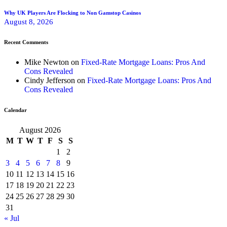
Why UK Players Are Flocking to Non Gamstop Casinos
August 8, 2026
Recent Comments
Mike Newton
on
Fixed-Rate Mortgage Loans: Pros And
Cons Revealed
Cindy Jefferson
on
Fixed-Rate Mortgage Loans: Pros And
Cons Revealed
Calendar
August 2026
M
T
W
T
F
S
S
1
2
3
4
5
6
7
8
9
10
11
12
13
14
15
16
17
18
19
20
21
22
23
24
25
26
27
28
29
30
31
« Jul