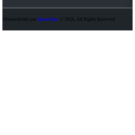
Desenvolvido por
InnovStar
© 2026. All Rights Reserved.