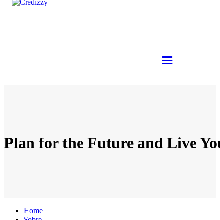
Plan for the Future and Live Y
Home
Sobre