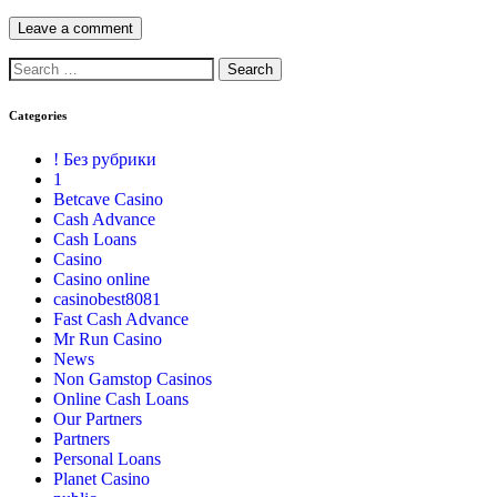
Categories
! Без рубрики
1
Betcave Casino
Cash Advance
Cash Loans
Casino
Casino online
casinobest8081
Fast Cash Advance
Mr Run Casino
News
Non Gamstop Casinos
Online Cash Loans
Our Partners
Partners
Personal Loans
Planet Casino