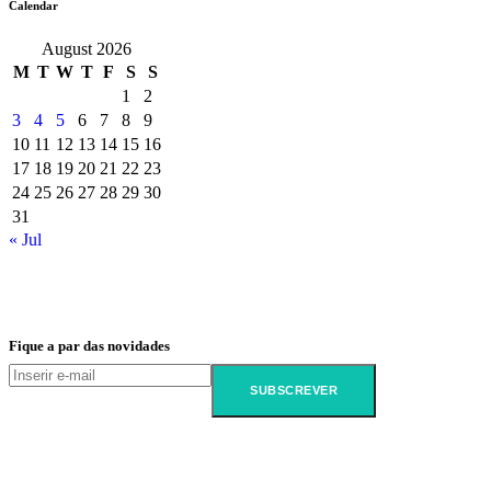
Calendar
August 2026
M
T
W
T
F
S
S
1
2
3
4
5
6
7
8
9
10
11
12
13
14
15
16
17
18
19
20
21
22
23
24
25
26
27
28
29
30
31
« Jul
Fique a par das novidades