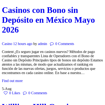
Casinos con Bono sin
Depósito en México Mayo
2026
Casino
12 hours ago
by
admin
0
Comments
Content ¿Es seguro jugar en casinos nuevos? Métodos de pago
confiables y transparentes Lista de Operadores con el Bono de
Casino sin Depósito Principales tipos de bonos sin depósito Estamos
atentos a las mismas, de modo que actualizamos el ranking en
función de las nuevas ofertas, juegos, servicios o productos que
encontramos en cada casino online. En base a nuestra…
Find out more
5-Aug
0
Likes
0
Comments