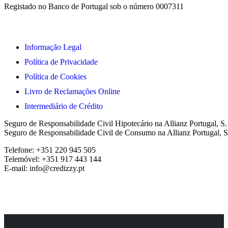
Registado no Banco de Portugal sob o número 0007311
Informação Legal
Política de Privacidade
Política de Cookies
Livro de Reclamações Online
Intermediário de Crédito
Seguro de Responsabilidade Civil Hipotecário na Allianz Portugal, S
Seguro de Responsabilidade Civil de Consumo na Allianz Portugal, S
Telefone: +351 220 945 505
Telemóvel: +351 917 443 144
E-mail: info@credizzy.pt