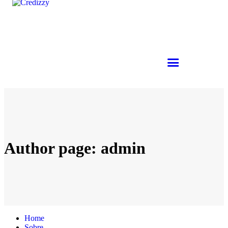
Author page: admin
Home
Sobre