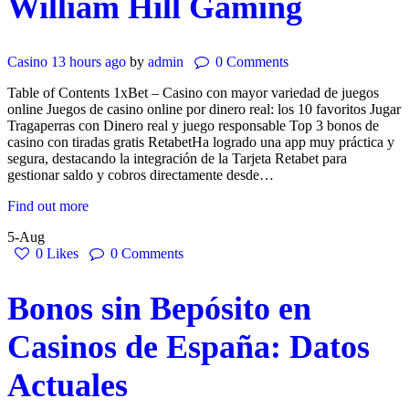
William Hill Gaming
Casino
13 hours ago
by
admin
0
Comments
Table of Contents 1xBet – Casino con mayor variedad de juegos
online Juegos de casino online por dinero real: los 10 favoritos Jugar
Tragaperras con Dinero real y juego responsable Top 3 bonos de
casino con tiradas gratis RetabetHa logrado una app muy práctica y
segura, destacando la integración de la Tarjeta Retabet para
gestionar saldo y cobros directamente desde…
Find out more
5-Aug
0
Likes
0
Comments
Bonos sin Вepósito en
Сasinos de España: Datos
Actuales