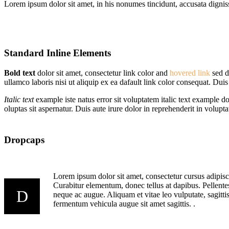
Lorem ipsum dolor sit amet, in his nonumes tincidunt, accusata dignis
Standard Inline Elements
Bold text
dolor sit amet, consectetur
link color
and
hovered link
sed d
ullamco laboris nisi ut aliquip ex ea dafault link color consequat. Duis 
Italic text
example iste natus error sit voluptatem italic text example 
oluptas sit aspernatur. Duis aute irure dolor in reprehenderit in voluptat
Dropcaps
Lorem ipsum dolor sit amet, consectetur cursus adipisci
Curabitur elementum, donec tellus at dapibus. Pellentes
D
neque ac augue. Aliquam et vitae leo vulputate, sagittis
fermentum vehicula augue sit amet sagittis. .