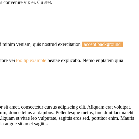
 convenire vix ei. Cu stet.
d minim veniam, quis nostrud exercitation
accent background
ntore vei
tooltip example
beatae explicabo. Nemo enptatem quia
sit amet, consectetur cursus adipiscing elit. Aliquam erat volutpat.
m, donec tellus at dapibus. Pellentesque metus, tincidunt lacinia elit
iquam et vitae leo vulputate, sagittis eros sed, porttitor enim. Mauris
a augue sit amet sagittis.