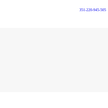
351-220-945-505
Login or
Register