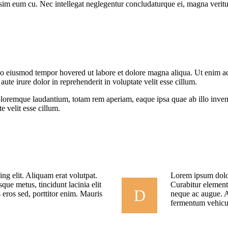
sim eum cu. Nec intellegat neglegentur concludaturque ei, magna veritus
o eiusmod tempor hovered ut labore et dolore magna aliqua. Ut enim a
aute irure dolor in reprehenderit in voluptate velit esse cillum.
doloremque laudantium, totam rem aperiam, eaque ipsa quae ab illo inve
e velit esse cillum.
ng elit. Aliquam erat volutpat.
Lorem ipsum dolor 
que metus, tincidunt lacinia elit
Curabitur elementu
D
 eros sed, porttitor enim. Mauris
neque ac augue. Al
fermentum vehicul