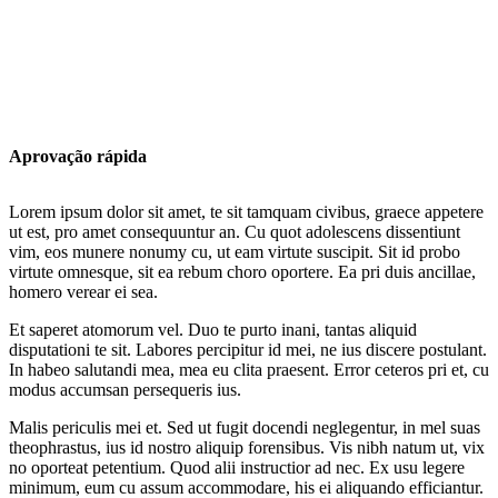
Aprovação rápida
Lorem ipsum dolor sit amet, te sit tamquam civibus, graece appetere
ut est, pro amet consequuntur an. Cu quot adolescens dissentiunt
vim, eos munere nonumy cu, ut eam virtute suscipit. Sit id probo
virtute omnesque, sit ea rebum choro oportere. Ea pri duis ancillae,
homero verear ei sea.
Et saperet atomorum vel. Duo te purto inani, tantas aliquid
disputationi te sit. Labores percipitur id mei, ne ius discere postulant.
In habeo salutandi mea, mea eu clita praesent. Error ceteros pri et, cu
modus accumsan persequeris ius.
Malis periculis mei et. Sed ut fugit docendi neglegentur, in mel suas
theophrastus, ius id nostro aliquip forensibus. Vis nibh natum ut, vix
no oporteat petentium. Quod alii instructior ad nec. Ex usu legere
minimum, eum cu assum accommodare, his ei aliquando efficiantur.