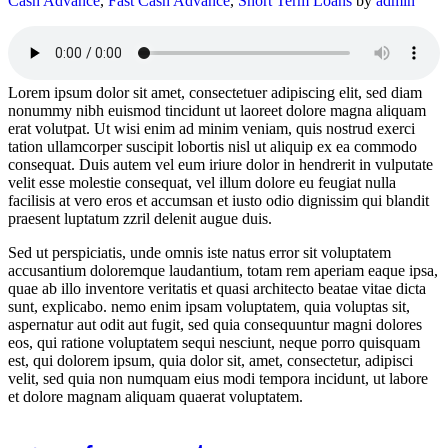
Cash Advance
,
Fast Cash Advance
,
Short Term Loans
by
admin
Lorem ipsum dolor sit amet, consectetuer adipiscing elit, sed diam
nonummy nibh euismod tincidunt ut laoreet dolore magna aliquam
erat volutpat. Ut wisi enim ad minim veniam, quis nostrud exerci
tation ullamcorper suscipit lobortis nisl ut aliquip ex ea commodo
consequat. Duis autem vel eum iriure dolor in hendrerit in vulputate
velit esse molestie consequat, vel illum dolore eu feugiat nulla
facilisis at vero eros et accumsan et iusto odio dignissim qui blandit
praesent luptatum zzril delenit augue duis.
Sed ut perspiciatis, unde omnis iste natus error sit voluptatem
accusantium doloremque laudantium, totam rem aperiam eaque ipsa,
quae ab illo inventore veritatis et quasi architecto beatae vitae dicta
sunt, explicabo. nemo enim ipsam voluptatem, quia voluptas sit,
aspernatur aut odit aut fugit, sed quia consequuntur magni dolores
eos, qui ratione voluptatem sequi nesciunt, neque porro quisquam
est, qui dolorem ipsum, quia dolor sit, amet, consectetur, adipisci
velit, sed quia non numquam eius modi tempora incidunt, ut labore
et dolore magnam aliquam quaerat voluptatem.