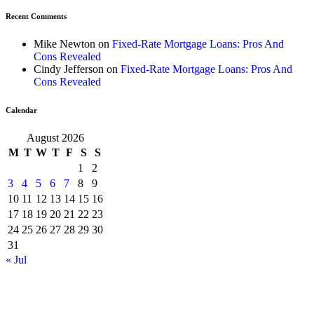
Recent Comments
Mike Newton
on
Fixed-Rate Mortgage Loans: Pros And
Cons Revealed
Cindy Jefferson
on
Fixed-Rate Mortgage Loans: Pros And
Cons Revealed
Calendar
August 2026
M
T
W
T
F
S
S
1
2
3
4
5
6
7
8
9
10
11
12
13
14
15
16
17
18
19
20
21
22
23
24
25
26
27
28
29
30
31
« Jul