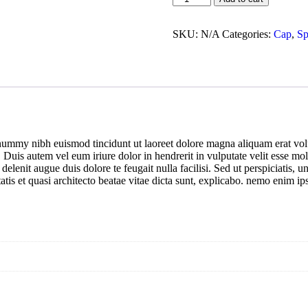
SKU:
N/A
Categories:
Cap
,
Sp
onummy nibh euismod tincidunt ut laoreet dolore magna aliquam erat vol
uis autem vel eum iriure dolor in hendrerit in vulputate velit esse moles
 delenit augue duis dolore te feugait nulla facilisi. Sed ut perspiciatis
atis et quasi architecto beatae vitae dicta sunt, explicabo. nemo enim ip