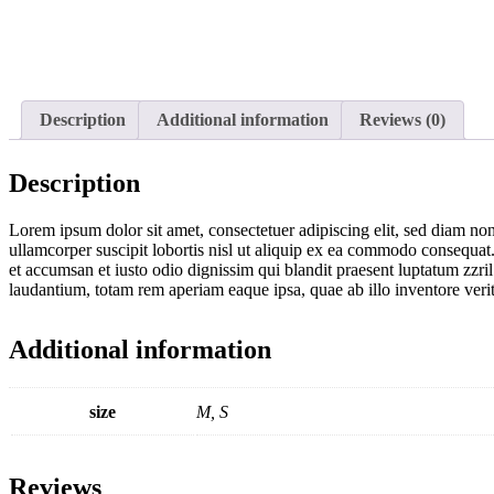
Description
Additional information
Reviews (0)
Description
Lorem ipsum dolor sit amet, consectetuer adipiscing elit, sed diam n
ullamcorper suscipit lobortis nisl ut aliquip ex ea commodo consequat. D
et accumsan et iusto odio dignissim qui blandit praesent luptatum zzril
laudantium, totam rem aperiam eaque ipsa, quae ab illo inventore verit
Additional information
size
M, S
Reviews