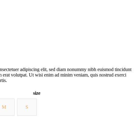
nsectetuer adipiscing elit, sed diam nonummy nibh euismod tincidunt
m erat volutpat. Ut wisi enim ad minim veniam, quis nostrud exerci
tis.
size
M
S