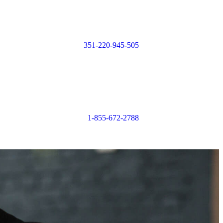
Login or
Register
351-220-945-505
Login or
Register
1-855-672-2788