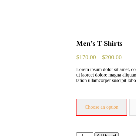
Men’s T-Shirts
$
170.00
–
$
200.00
Lorem ipsum dolor sit amet, co
ut laoreet dolore magna aliqua
tation ullamcorper suscipit lobor
Choose an option
Add to cart