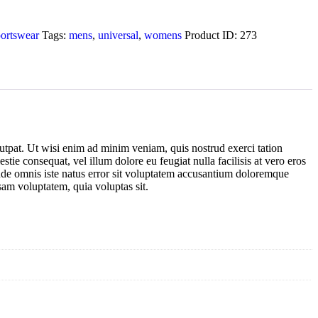
ortswear
Tags:
mens
,
universal
,
womens
Product ID:
273
utpat. Ut wisi enim ad minim veniam, quis nostrud exerci tation
tie consequat, vel illum dolore eu feugiat nulla facilisis at vero eros
, unde omnis iste natus error sit voluptatem accusantium doloremque
sam voluptatem, quia voluptas sit.