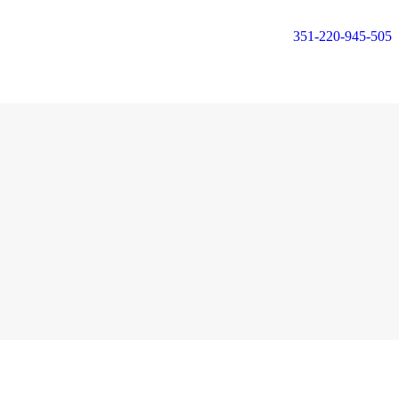
351-220-945-505
Login or
Register