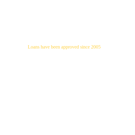
$2.03
billion
Loans have been approved since 2005