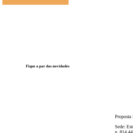
Fique a par das novidades
Inform
Proposta 
Sede: Est
n. 814 4