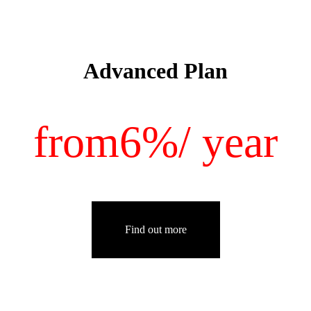
Advanced Plan
from
6%
/ year
Find out more