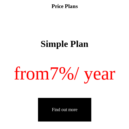
Price Plans
Simple Plan
from
7%
/ year
Find out more