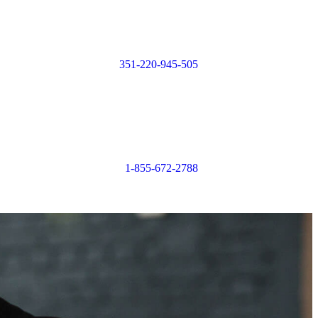
Login or
Register
351-220-945-505
Login or
Register
1-855-672-2788