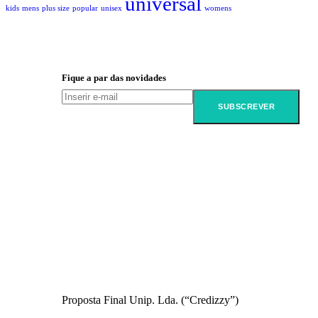
universal
kids
mens
plus size
popular
unisex
womens
Fique a par das novidades
Informações Legais
Proposta Final Unip. Lda. (“Credizzy”)