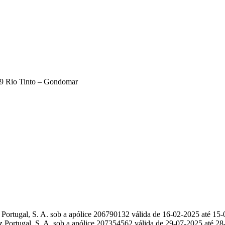
179 Rio Tinto – Gondomar
 Portugal, S. A. sob a apólice 206790132 válida de 16-02-2025 até 15
 Portugal, S. A. sob a apólice 207354562 válida de 29-07-2025 até 2