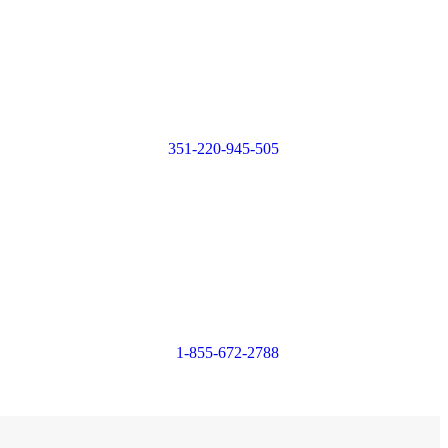
Login or
Register
351-220-945-505
Login or
Register
1-855-672-2788