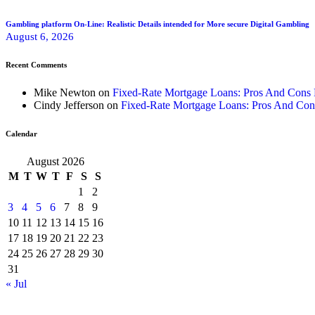
Gambling platform On-Line: Realistic Details intended for More secure Digital Gambling
August 6, 2026
Recent Comments
Mike Newton
on
Fixed-Rate Mortgage Loans: Pros And Cons
Cindy Jefferson
on
Fixed-Rate Mortgage Loans: Pros And Con
Calendar
August 2026
M
T
W
T
F
S
S
1
2
3
4
5
6
7
8
9
10
11
12
13
14
15
16
17
18
19
20
21
22
23
24
25
26
27
28
29
30
31
« Jul