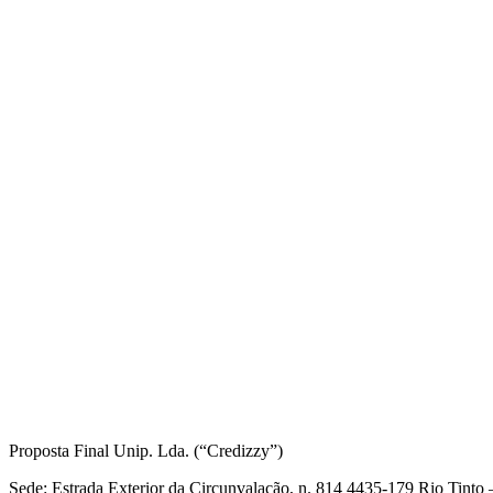
Informações Legais
Proposta Final Unip. Lda. (“Credizzy”)
Sede: Estrada Exterior da Circunvalação, n. 814 4435-179 Rio Tint