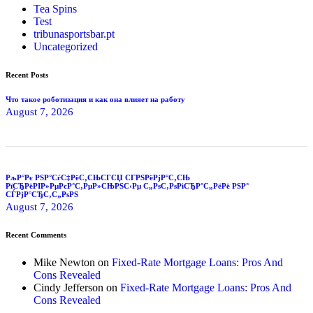
Tea Spins
Test
tribunasportsbar.pt
Uncategorized
Recent Posts
Что такое роботизация и как она влияет на работу
August 7, 2026
РљР°Рє РЅР°СѓС‡РёС‚СЊСЃСЏ СЃРЅРёРјР°С‚СЊ
РїСЂРёРІР»РµРєР°С‚РµР»СЊРЅС‹Рµ С„РѕС‚РѕРіСЂР°С„РёРё РЅР°
СЃРјР°СЂС‚С„РѕРЅ
August 7, 2026
Recent Comments
Mike Newton
on
Fixed-Rate Mortgage Loans: Pros And
Cons Revealed
Cindy Jefferson
on
Fixed-Rate Mortgage Loans: Pros And
Cons Revealed