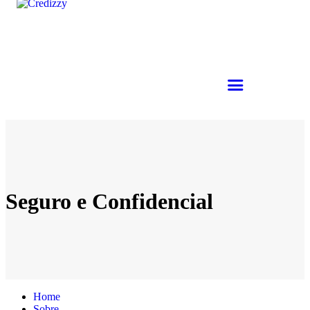
Seguro e Confidencial
Home
Sobre