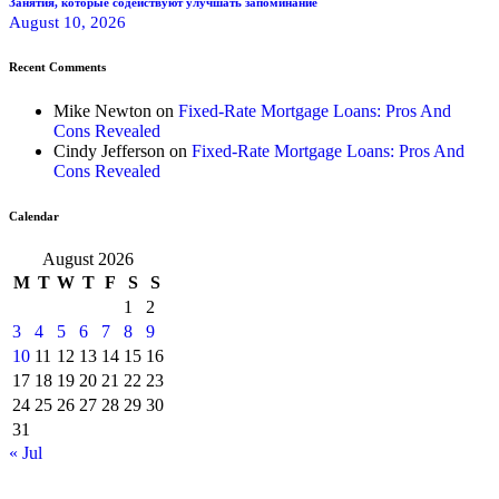
Занятия, которые содействуют улучшать запоминание
August 10, 2026
Recent Comments
Mike Newton
on
Fixed-Rate Mortgage Loans: Pros And
Cons Revealed
Cindy Jefferson
on
Fixed-Rate Mortgage Loans: Pros And
Cons Revealed
Calendar
August 2026
M
T
W
T
F
S
S
1
2
3
4
5
6
7
8
9
10
11
12
13
14
15
16
17
18
19
20
21
22
23
24
25
26
27
28
29
30
31
« Jul