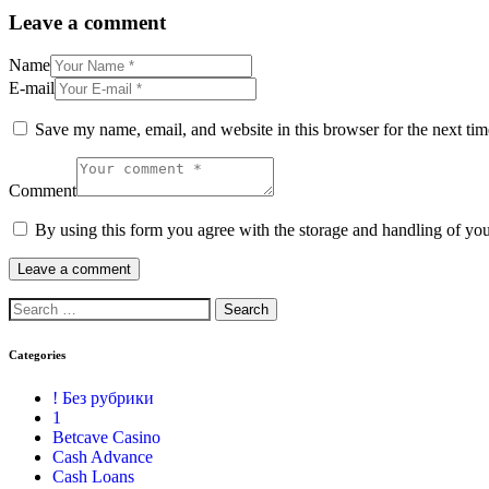
Leave a comment
Name
E-mail
Save my name, email, and website in this browser for the next ti
Comment
By using this form you agree with the storage and handling of you
Categories
! Без рубрики
1
Betcave Casino
Cash Advance
Cash Loans