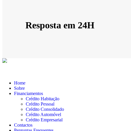
Resposta em 24H
Home
Sobre
Financiamentos
Crédito Habitação
Crédito Pessoal
Crédito Consolidado
Crédito Automóvel
Crédito Empresarial
Contactos
Perguntas Frequentes